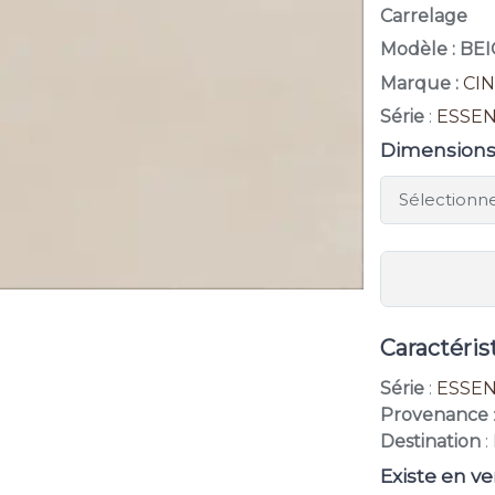
Carrelage
Modèle : BE
Marque :
CI
Série
:
ESSE
Dimension
Caractéris
Série
:
ESSE
Provenance
Destination
:
Existe en ve