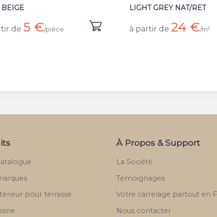
T GREY NAT/RET
GREY NAT/RET
24 €
24 €
tir de
à partir de
/m²
/m²
its
À Propos & Support
catalogue
La Société
marques
Témoignages
térieur pour terrasse
Votre carrelage partout en 
isine
Nous contacter