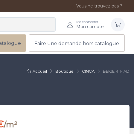
Vous ne trouvez pas ?
Me connecter
Mon compte
atalogue
Faire une demande hors catalogue
Accueil
Boutique
CINCA
BEIGE RTF AD
€
/m²