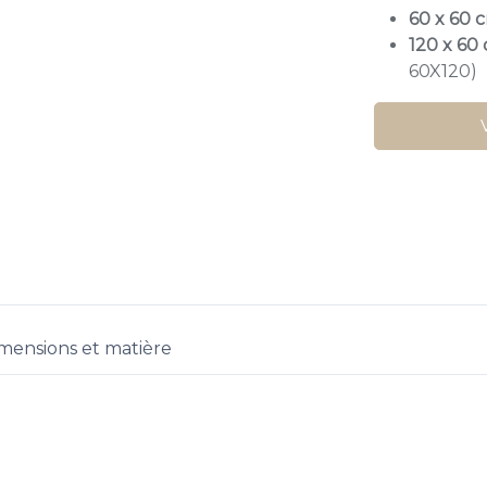
60 x 60 
120 x 60
60X120)
mensions et matière