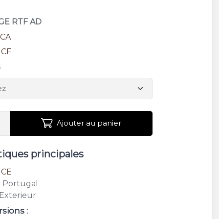
IGE RTF AD
NCA
NCE
s
Ajouter au panier
tiques principales
NCE
: Portugal
 Exterieur
rsions :