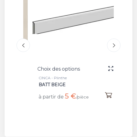
Choix des options
Choix 
CINCA - Plinthe
CINCA -
BATT BEIGE
LIGHT
5 €
à partir de
à part
/pièce