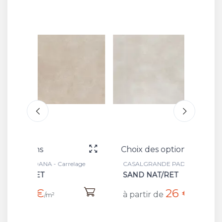
Choix des options
Choix 
elage
CASALGRANDE PADANA - Carrelage
CASALG
SAND NAT/RET
BATT 
26 €
à partir de
à part
/m²