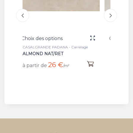
Choix des options
Cho
rrelage
CASALGRANDE PADANA - Carrelage
CAS
SAND NAT/RET
BA
26 €
à partir de
à p
/m²