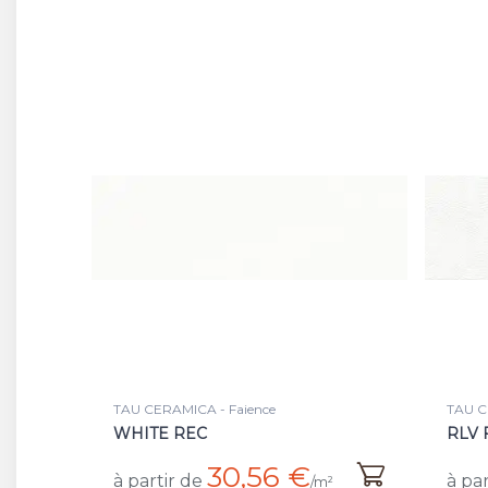
TAU CERAMICA - Faience
TAU C
WHITE REC
RLV 
30,56 €
à partir de
à par
/m²