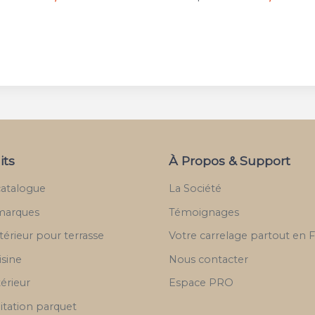
its
À Propos & Support
catalogue
La Société
marques
Témoignages
térieur pour terrasse
Votre carrelage partout en 
isine
Nous contacter
térieur
Espace PRO
itation parquet