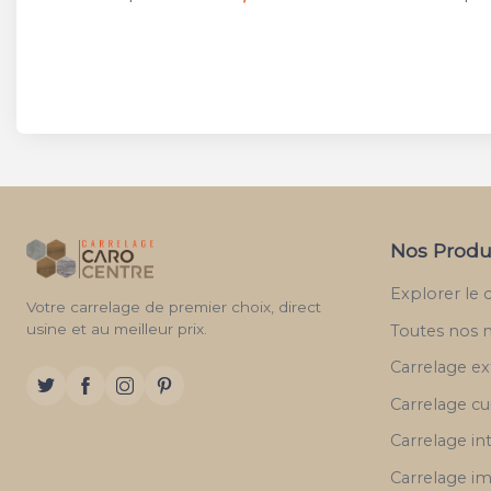
Nos Produ
Explorer le 
Votre carrelage de premier choix, direct
usine et au meilleur prix.
Toutes nos 
Carrelage ex
Carrelage cu
Carrelage in
Carrelage im