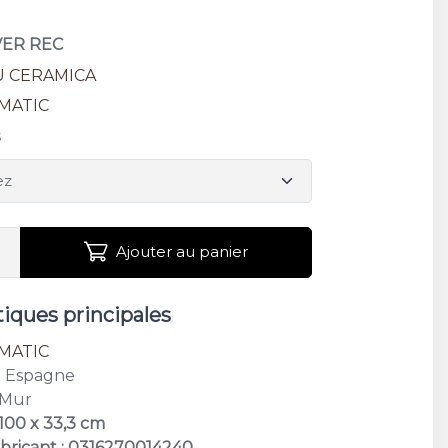
LVER REC
U CERAMICA
MATIC
s
Ajouter au panier
tiques principales
MATIC
: Espagne
 Mur
 100 x 33,3 cm
bricant : 0316270014240