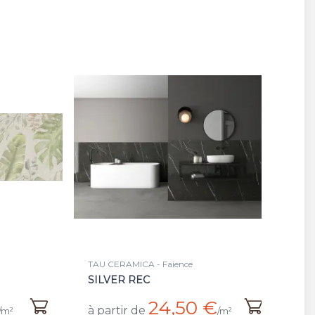
TAU CERAMICA - Faience
SILVER REC
24,50 €
à partir de
/m²
/m²