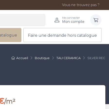
Vous ne trouvez pas ?
Me connecter
Mon compte
atalogue
Faire une demande hors catalogue
Accueil
Boutique
TAU CERAMICA
SILVER REC
 €
/m²