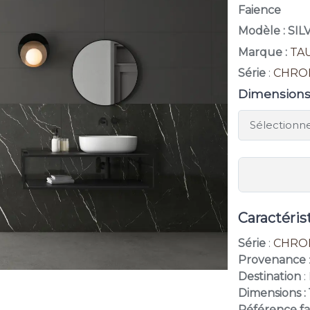
Faience
Modèle : SI
Marque :
TA
Série
:
CHRO
Dimension
Caractéris
Série
:
CHRO
Provenance
Destination
:
Dimensions :
Référence fa