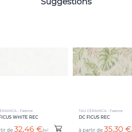
Suggestions
ERAMICA - Faience
TAU CERAMICA - Faience
FICUS WHITE REC
DC FICUS REC
32,46 €
35,30 €
tir de
à partir de
/m²