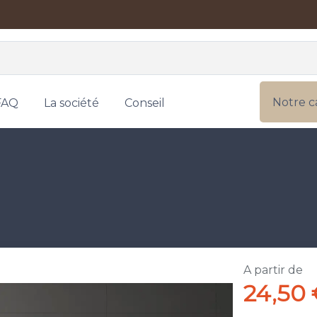
Notre c
FAQ
La société
Conseil
A partir de
24,50