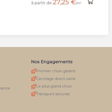
27,25 €
à partir de
/m²
Nos Engagements
Premier choix garanti
Carrelage direct usine
Le plus grand choix
France
Transport sécurisé