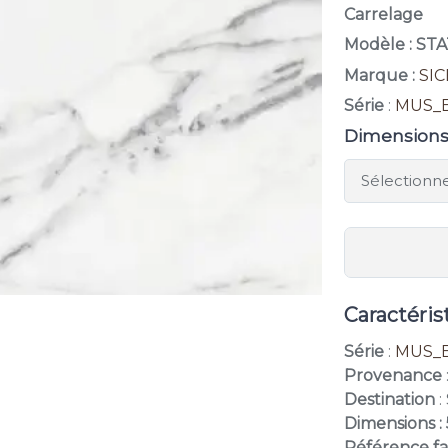
Carrelage
Modèle : ST
Marque :
SI
Série
:
MUS_
Dimension
Caractéris
Série
:
MUS_
Provenance
Destination
:
Dimensions : 
Référence fa