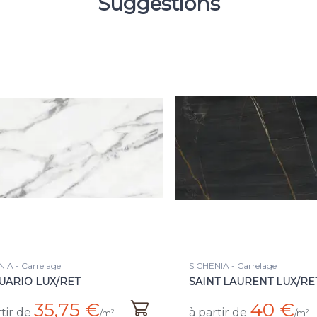
Suggestions
IA - Carrelage
SICHENIA - Carrelage
UARIO LUX/RET
SAINT LAURENT LUX/RE
35,75 €
40 €
tir de
à partir de
/m²
/m²