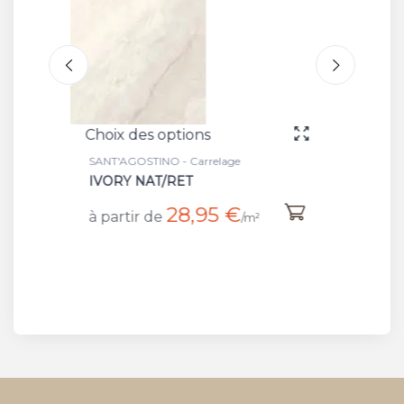
Choix des options
Ch
e
SANT'AGOSTINO - Carrelage
SAN
IVORY KRY/RET
PE
€
41,20 €
à partir de
à 
/m²
/m²