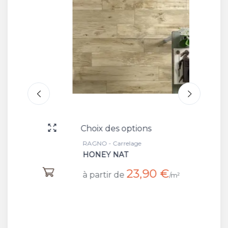
Choix des options
Choix 
RAGNO - Carrelage
RAGNO -
HONEY NAT
RAGN
HONE
23,90 €
à partir de
/m²
à part