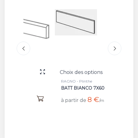
Choix des options
Choix 
RAGNO - Plinthe
RAGNO -
BATT BIANCO 7X60
BIANC
8 €
à partir de
à part
/m