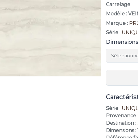
Carrelage
Modèle : VE
Marque :
PR
Série
:
UNIQ
Dimension
Caractéris
Série
:
UNIQ
Provenance
Destination
:
Dimensions :
Référence fa