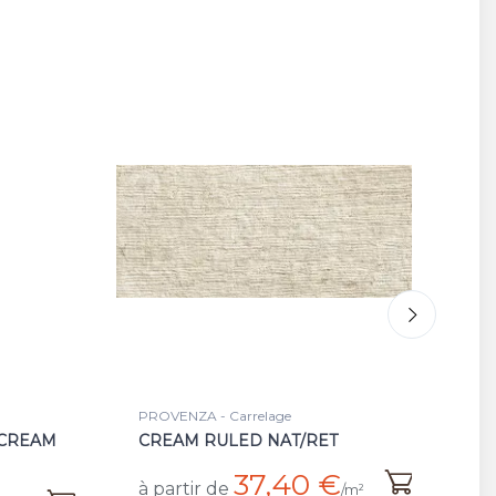
PROVENZA - Carrelage
PR
WHITE MINIMAL NAT/RET
W
€
29,40 €
à partir de
à 
/m²
/m²