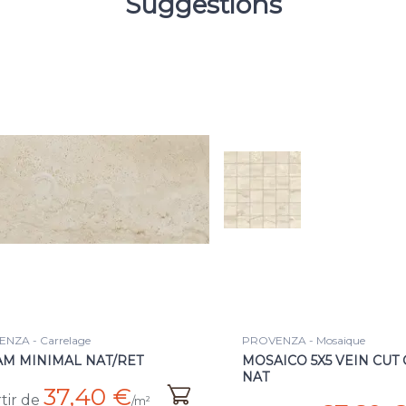
Suggestions
NZA - Mosaique
PROVENZA - Carrelage
ICO 5X5 VEIN CUT CREAM
CREAM RULED NAT/RET
37,40 
à partir de