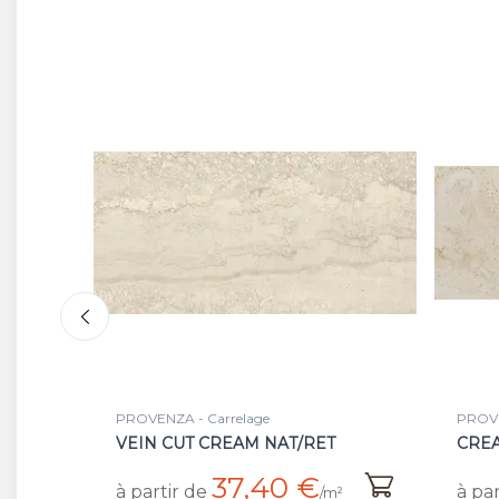
PROVENZA - Carrelage
PROVE
CREAM MINIMAL NAT/RET
MOSA
NAT
37,40 €
à partir de
²
/m²