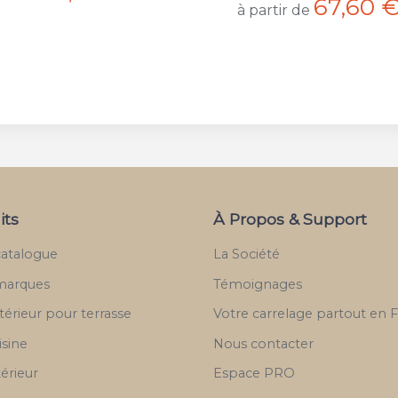
67,60 €
tir de
/m²
its
À Propos & Support
catalogue
La Société
marques
Témoignages
térieur pour terrasse
Votre carrelage partout en 
isine
Nous contacter
térieur
Espace PRO