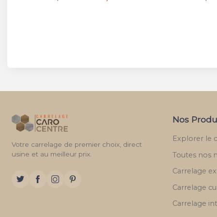
à par
Nos Produ
Explorer le 
Votre carrelage de premier choix, direct
usine et au meilleur prix.
Toutes nos 
Carrelage ex
Carrelage cu
Carrelage in