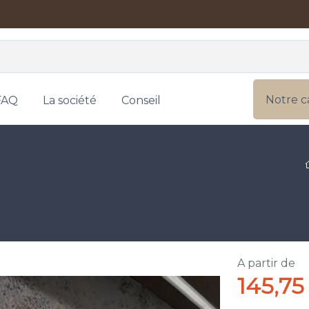
Notre c
FAQ
La société
Conseil
A partir de
145,75