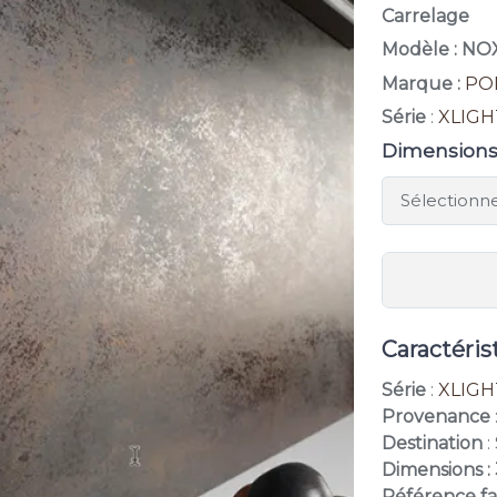
Carrelage
Modèle : N
Marque :
PO
Série
:
XLIGH
Dimension
Caractéris
Série
:
XLIGH
Provenance
Destination
:
Dimensions :
Référence fa