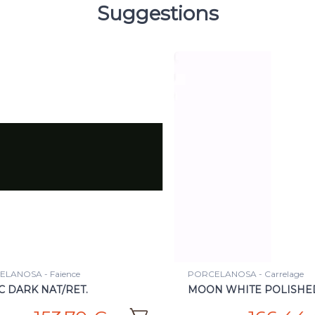
Suggestions
LANOSA - Carrelage
PORCELANOSA - Carrelage
 WHITE POLISHED/RETT
NOX NATURE RETT