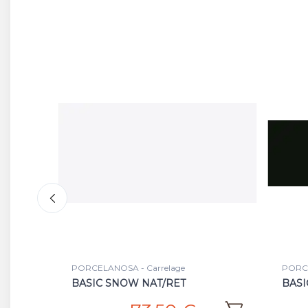
PORCELANOSA - Faience
PORCE
BASIC DARK NAT/RET.
MOON