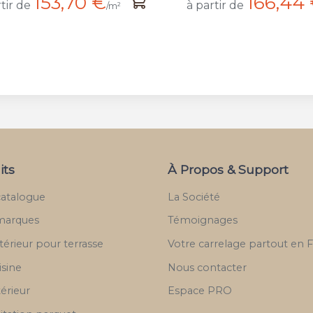
166,44 €
145,75 
tir de
à partir de
/m²
its
À Propos & Support
catalogue
La Société
marques
Témoignages
térieur pour terrasse
Votre carrelage partout en 
isine
Nous contacter
térieur
Espace PRO