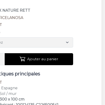
OX NATURE RETT
RCELANOSA
T
s
Ajouter au panier
tiques principales
T
: Espagne
 Sol / mur
 300 x 100 cm
bricant : 100124135-C226500541