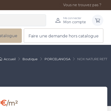
Vous ne trouvez pas ?
Me connecter
Mon compte
atalogue
Faire une demande hors catalogue
Accueil
Boutique
PORCELANOSA
NOX NATURE RETT
 €
/m²