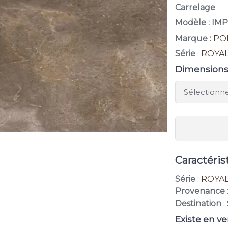
Carrelage
Modèle : I
Marque :
PO
Série
:
ROYA
Dimension
Caractéris
Série
:
ROYA
Provenance
Destination
:
Existe en ve