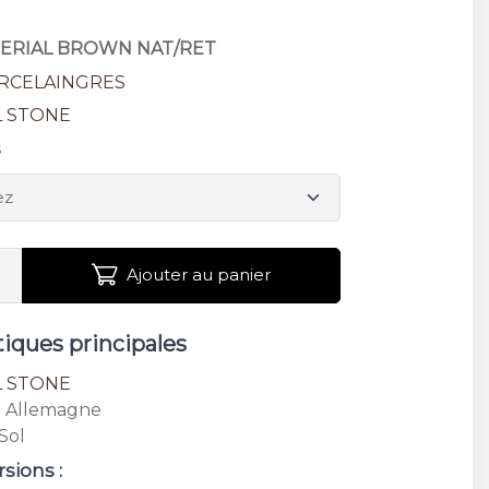
MPERIAL BROWN NAT/RET
RCELAINGRES
L STONE
s
Ajouter au panier
tiques principales
L STONE
: Allemagne
 Sol
rsions :