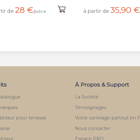
35,90 €
13,60 €
tir de
à partir de
/m²
its
À Propos & Support
catalogue
La Société
marques
Témoignages
térieur pour terrasse
Votre carrelage partout en 
isine
Nous contacter
térieur
Espace PRO