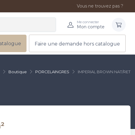
Vous ne trouvez pas ?
Me connecter
Mon compte
atalogue
Faire une demande hors catalogue
Boutique
PORCELAINGRES
IMPERIAL BROWN NAT/RET
²