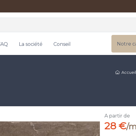
Notre c
FAQ
La société
Conseil
Accueil
A partir de
28 €
/m