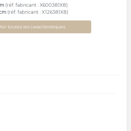
cm
(réf. fabricant : X600381X8)
 cm
(réf. fabricant : X126381X8)
Voir toutes les caractéristiques