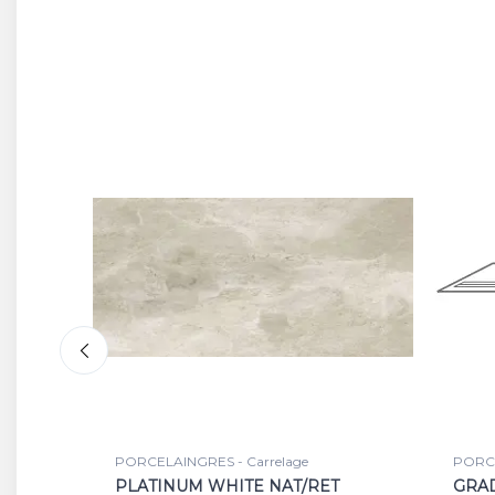
PORCELAINGRES - Finition et décors
PORCE
T
GRADINO NOBLE BEIGE
PALL