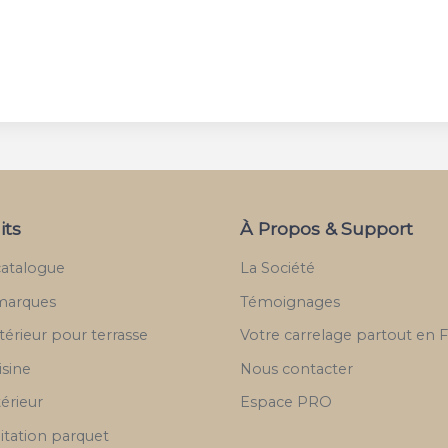
its
À Propos & Support
catalogue
La Société
marques
Témoignages
térieur pour terrasse
Votre carrelage partout en 
isine
Nous contacter
térieur
Espace PRO
itation parquet