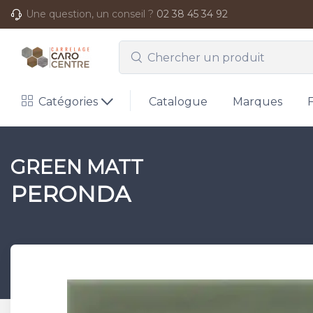
Une question, un conseil ?
02 38 45 34 92
Catégories
Catalogue
Marques
GREEN MATT
PERONDA