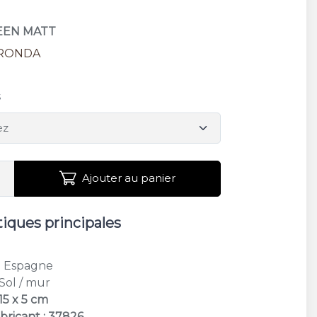
REEN MATT
RONDA
s
Ajouter au panier
tiques principales
: Espagne
 Sol / mur
15 x 5 cm
bricant : 37826