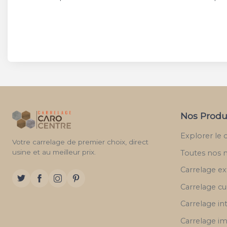
Nos Produ
Explorer le 
Votre carrelage de premier choix, direct
usine et au meilleur prix.
Toutes nos 
Carrelage ex
Carrelage cu
Carrelage in
Carrelage im