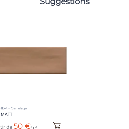
Suggestions
DA - Carrelage
 MATT
50 €
tir de
/m²