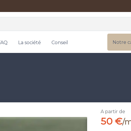
Notre c
FAQ
La société
Conseil
A partir de
50 €
/