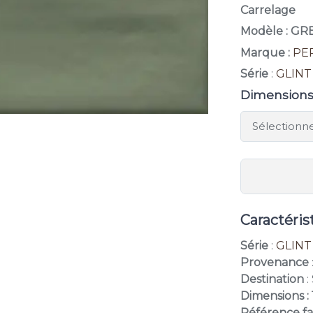
Carrelage
Modèle : G
Marque :
PE
Série
:
GLINT
Dimension
Caractéris
Série
:
GLINT
Provenance
Destination
:
Dimensions : 
Référence fa