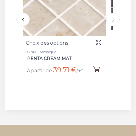
Choix des options
Ch
ONIX - Mosaique
ON
NEW BASALT
P
€
41,52 €
à partir de
à
/m²
/m²