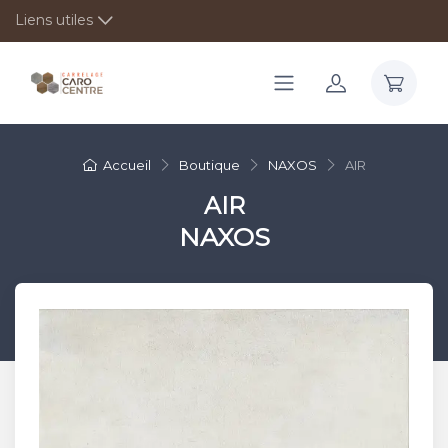
Liens utiles
Accueil
Boutique
NAXOS
AIR
AIR
NAXOS