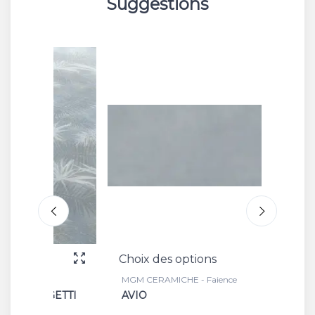
Suggestions
Choix des options
Choix 
MGM CERAMICHE - Faience
MGM CE
GETTI
AVIO
BIAN