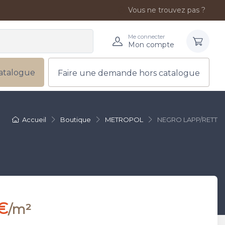
Vous ne trouvez pas ?
Me connecter
Mon compte
atalogue
Faire une demande hors catalogue
Accueil
Boutique
METROPOL
NEGRO LAPP/RETT
€
/m²