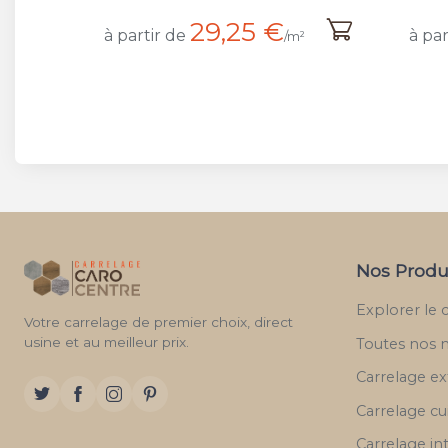
29,25 €
à partir de
à par
/m²
Nos Produ
Explorer le 
Votre carrelage de premier choix, direct
usine et au meilleur prix.
Toutes nos 
Carrelage ex
Carrelage cu
Carrelage in