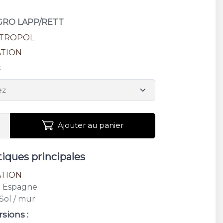
EGRO LAPP/RETT
TROPOL
ATION
s
Ajouter au panier
tiques principales
ATION
: Espagne
 Sol / mur
rsions :