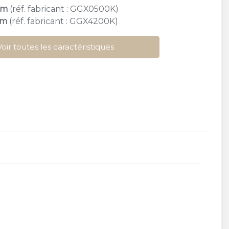
cm
(réf. fabricant : GGX0500K)
cm
(réf. fabricant : GGX4200K)
Voir toutes les caractéristiques