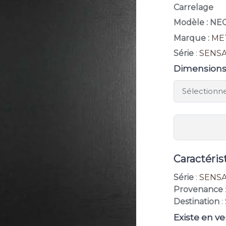
Carrelage
Modèle : N
Marque :
ME
Série
:
SENS
Dimension
Caractéris
Série
:
SENS
Provenance
Destination
:
Existe en ve