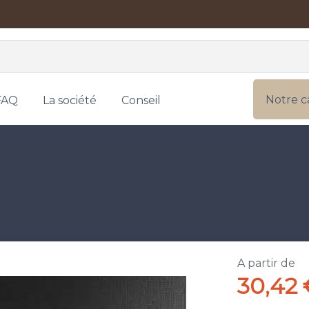
Notre c
FAQ
La société
Conseil
A partir de
30,42 