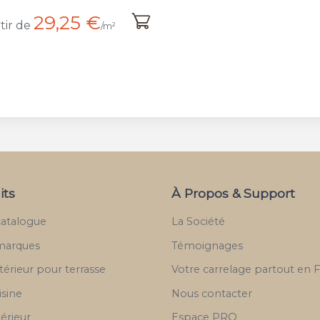
29,25 €
tir de
/m²
its
À Propos & Support
catalogue
La Société
marques
Témoignages
térieur pour terrasse
Votre carrelage partout en 
isine
Nous contacter
térieur
Espace PRO