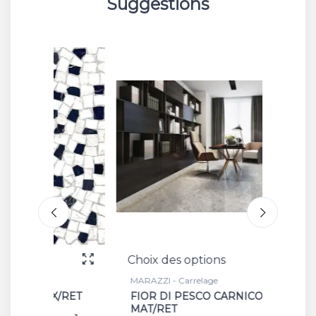
Suggestions
Choix des options
Choix 
MARAZZI - Carrelage
MARAZZI
/RET
FIOR DI PESCO CARNICO 6MM
GHIAR
MAT/RET