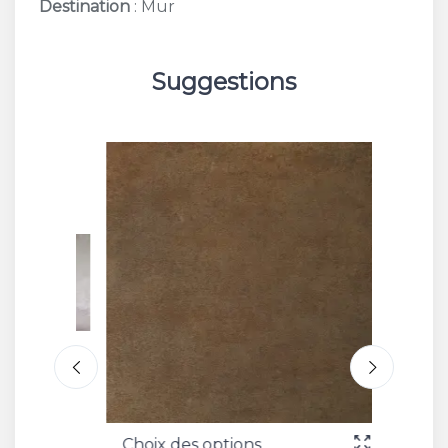
Destination
: Mur
Suggestions
Choix des options
Choix 