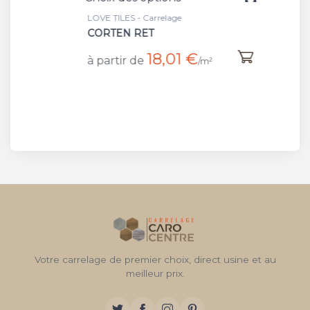
LOVE TILES - Carrelage
LOVE TI
CORTEN RET
CARB
18,01 €
à partir de
à part
/m²
Votre carrelage de premier choix, direct usine et au
meilleur prix.