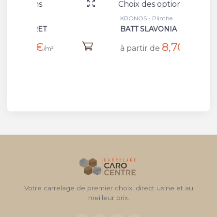
Choix des options
Choix 
KRONOS - Plinthe
KRONOS 
BATT SLAVONIA
CHEVR
8,70 €
à partir de
à part
/m
Votre carrelage de premier choix, direct usine et au
meilleur prix.