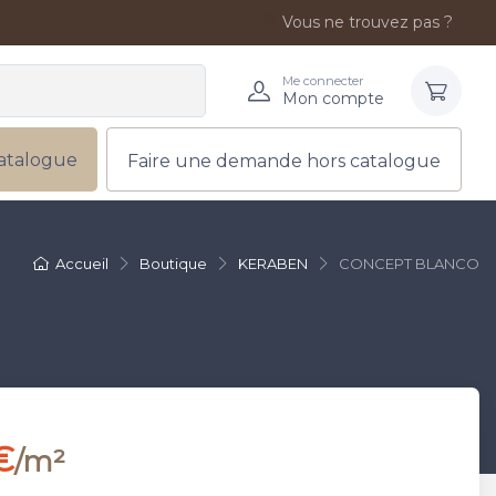
Vous ne trouvez pas ?
Me connecter
Mon compte
atalogue
Faire une demande hors catalogue
Accueil
Boutique
KERABEN
CONCEPT BLANCO
€
/m²