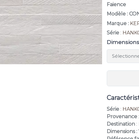
Faience
Modèle : C
Marque :
KE
Série
:
HANK
Dimension
Caractéris
Série
:
HANK
Provenance
Destination
:
Dimensions :
Référence fa