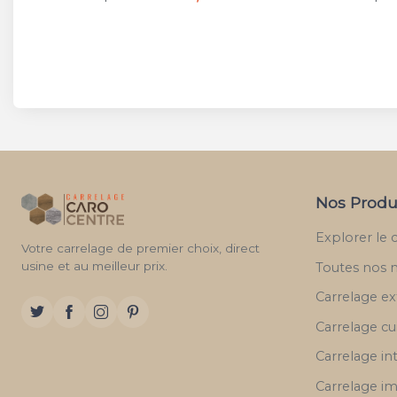
Nos Produ
Explorer le 
Votre carrelage de premier choix, direct
usine et au meilleur prix.
Toutes nos 
Carrelage ex
Carrelage cu
Carrelage in
Carrelage im