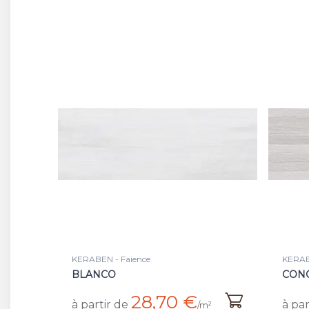
KERABEN - Faience
KERAB
BLANCO
CON
28,70 €
à partir de
à par
/m²