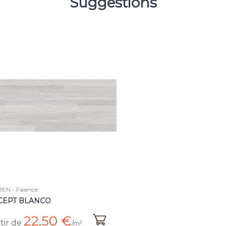
Suggestions
EN - Faience
CEPT BLANCO
22,50 €
tir de
/m²