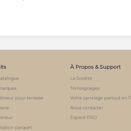
its
À Propos & Support
catalogue
La Société
marques
Témoignages
térieur pour terrasse
Votre carrelage partout en 
isine
Nous contacter
térieur
Espace PRO
itation parquet