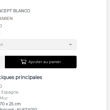
ONCEPT BLANCO
RABEN
O
s
Ajouter au panier
tiques principales
O
: Espagne
 Mur
 70 x 25 cm
bricant : KU6ZA010