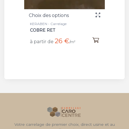
des options
Choix des options
 - Carrelage
KERABEN - Plinthe
E RET
BATT COBRE
26 €
3,98 €
ir de
à partir de
/m²
/pièce
Votre carrelage de premier choix, direct usine et au