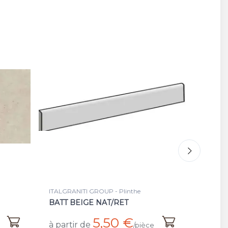
ITALGRANITI GROUP - Carrelage
IT
GREY ANTISLIP/RET
E
AN
36,50 €
à partir de
ièce
/m²