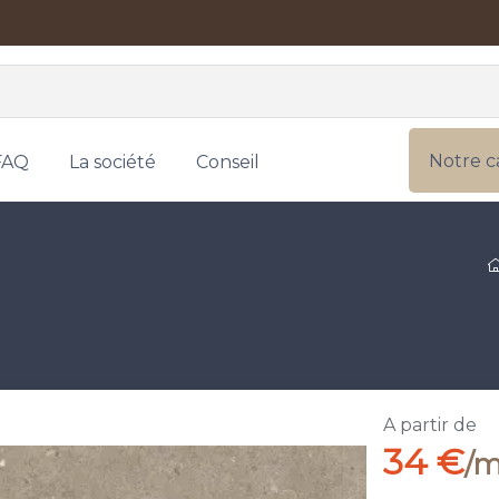
Notre c
FAQ
La société
Conseil
A partir de
34 €
/m