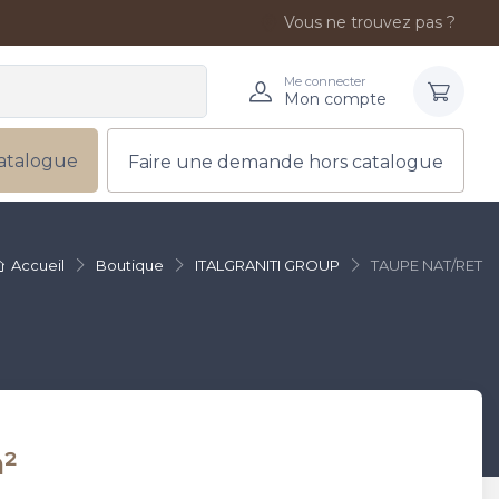
Vous ne trouvez pas ?
Me connecter
Mon compte
atalogue
Faire une demande hors catalogue
Accueil
Boutique
ITALGRANITI GROUP
TAUPE NAT/RET
²