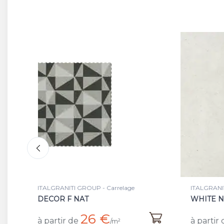
ITALGRANITI GROUP - Carrelage
ITALG
WHITE NAT/RET
BEIG
26,50 €
à partir de
à par
/m²