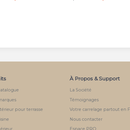
its
À Propos & Support
catalogue
La Société
marques
Témoignages
térieur pour terrasse
Votre carrelage partout en 
isine
Nous contacter
térieur
Espace PRO