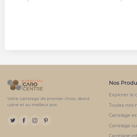
Nos Produ
Explorer le 
Votre carrelage de premier choix, direct
usine et au meilleur prix.
Toutes nos 
Carrelage ex
Carrelage cu
Carrelage in