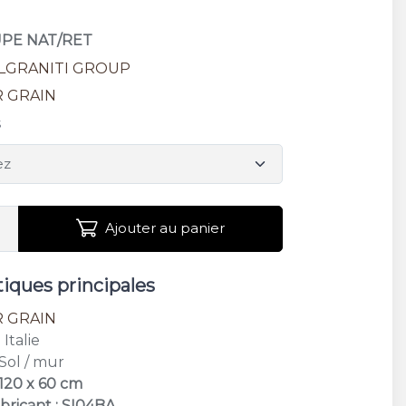
UPE NAT/RET
ALGRANITI GROUP
R GRAIN
s
Ajouter au panier
tiques principales
R GRAIN
: Italie
 Sol / mur
 120 x 60 cm
bricant : SI04BA