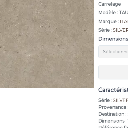
Carrelage
Modèle : TA
Marque :
IT
Série
:
SILVE
Dimension
Caractéris
Série
:
SILVE
Provenance
Destination
:
Dimensions :
Référence fa