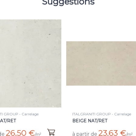
Suggestions
RANITI GROUP - Carrelage
ITALGRANITI GROUP - Plinthe
E NAT/RET
BATT BEIGE NAT/RET
23,63 €
5,50 €
tir de
à partir de
/m²
/p