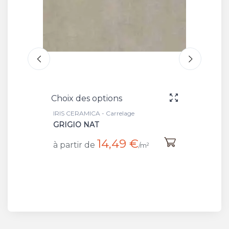
s options
Choix des options
ICA - Carrelage
IRIS CERAMICA - Carrelage
NAT
URBAN NERO
14,49 €
16,54 €
 de
à partir de
/m²
/m²