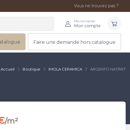
Vous ne trouvez pas ?
Me connecter
Mon compte
atalogue
Faire une demande hors catalogue
Accueil
Boutique
IMOLA CERAMICA
ARGENTO NAT/RET
€
/m²