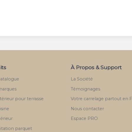
its
À Propos & Support
catalogue
La Société
marques
Témoignages
térieur pour terrasse
Votre carrelage partout en 
isine
Nous contacter
térieur
Espace PRO
itation parquet