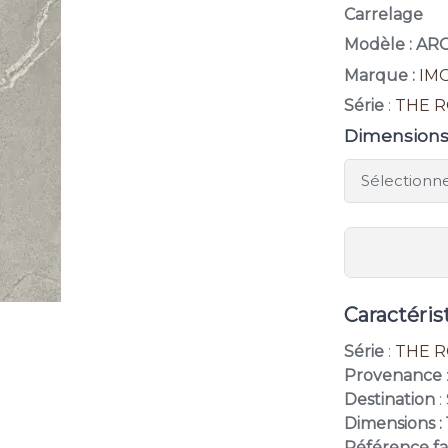
Carrelage
Modèle : A
Marque :
IM
Série
:
THE 
Dimension
Caractéris
Série
:
THE 
Provenance
Destination
:
Dimensions :
Référence fa