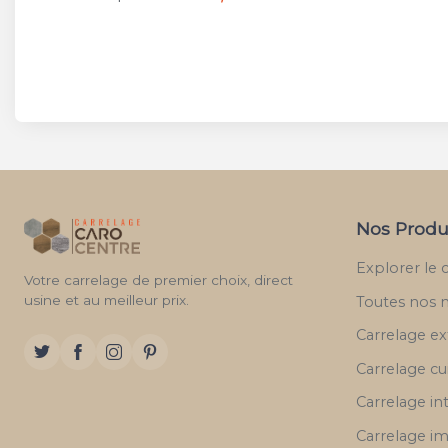
Nos Produ
Explorer le 
Votre carrelage de premier choix, direct
usine et au meilleur prix.
Toutes nos 
Carrelage ex
Carrelage cu
Carrelage in
Carrelage im