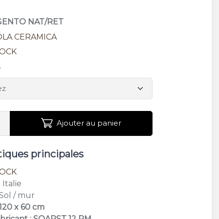
RGENTO NAT/RET
OLA CERAMICA
ROCK
s
Ajouter au panier
tiques principales
ROCK
: Italie
 Sol / mur
 120 x 60 cm
bricant : SOAPST 12 RM