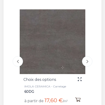
Choix des options
Choix 
IMOLA CERAMICA - Carrelage
IMOLA C
60DG
BEIGE
17,60 €
à partir de
à part
/m²