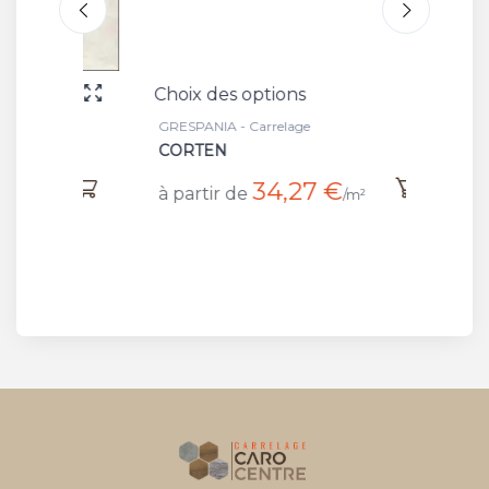
Choix des options
Choix 
GRESPANIA - Carrelage
GRESPAN
CORTEN
IRON 
34,27 €
à partir de
à part
/m²