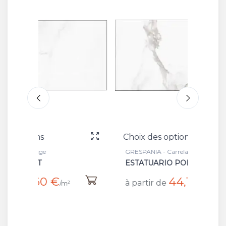
Choix des options
Choix 
GRESPANIA - Carrelage
GRESPA
ESTATUARIO POLI
HERM
44,16 €
à partir de
à part
/m²