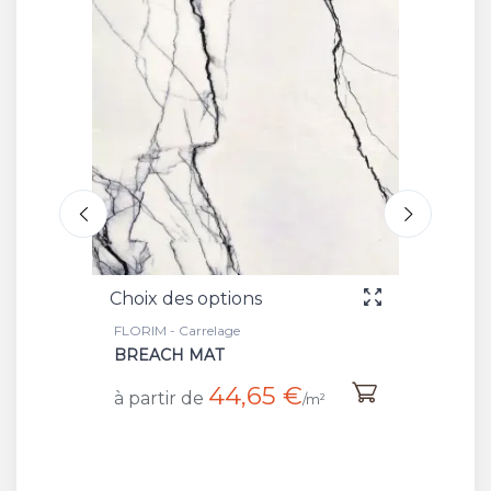
s options
Choix des options
arrelage
FLORIM - Carrelage
 MAT
BREACH HIGH GLOSSY
44,65 €
57,25 €
 de
à partir de
/m²
/m²