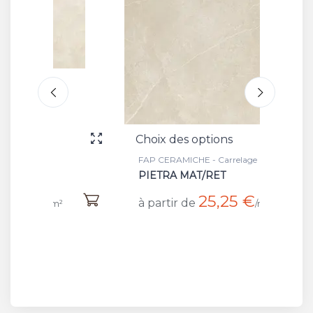
Choix des options
Choix 
FAP CERAMICHE - Carrelage
FAP CER
PIETRA MAT/RET
IMPER
25,25 €
à partir de
à part
/m²