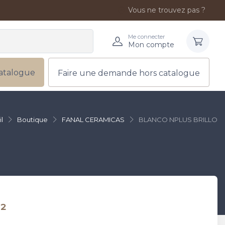
Vous ne trouvez pas ?
Me connecter
Mon compte
atalogue
Faire une demande hors catalogue
l
Boutique
FANAL CERAMICAS
BLANCO NPLUS BRILLO
²