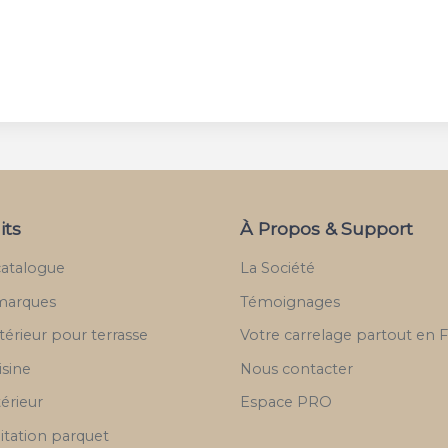
its
À Propos & Support
catalogue
La Société
marques
Témoignages
térieur pour terrasse
Votre carrelage partout en 
isine
Nous contacter
térieur
Espace PRO
itation parquet