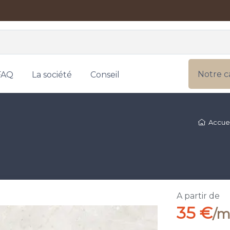
Notre c
FAQ
La société
Conseil
Accuei
A partir de
35 €
/m