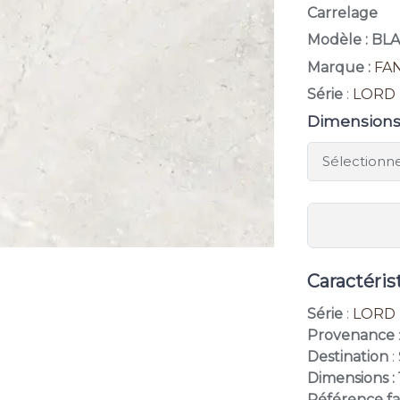
Carrelage
Modèle : B
Marque :
FA
Série
:
LORD
Dimension
Caractéris
Série
:
LORD
Provenance
Destination
:
Dimensions :
Référence fa