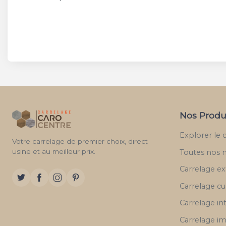
Nos Produ
Explorer le 
Votre carrelage de premier choix, direct
usine et au meilleur prix.
Toutes nos 
Carrelage ex
Carrelage cu
Carrelage in
Carrelage im