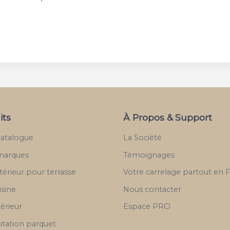
its
À Propos & Support
catalogue
La Société
marques
Témoignages
térieur pour terrasse
Votre carrelage partout en 
isine
Nous contacter
térieur
Espace PRO
itation parquet