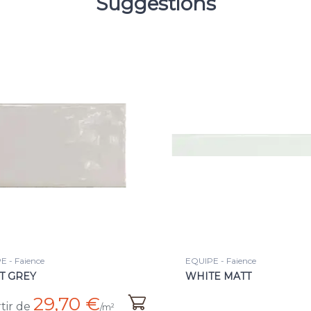
Suggestions
 - Faience
EQUIPE - Faience
E MATT
ASH BLUE
30,45 
à partir de