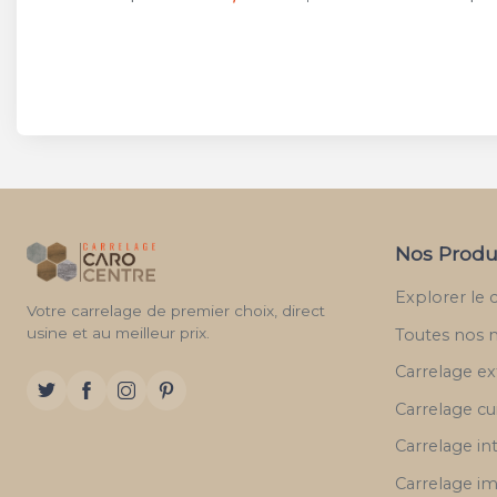
Nos Produ
Explorer le 
Votre carrelage de premier choix, direct
usine et au meilleur prix.
Toutes nos 
Carrelage ex
Carrelage cu
Carrelage in
Carrelage im