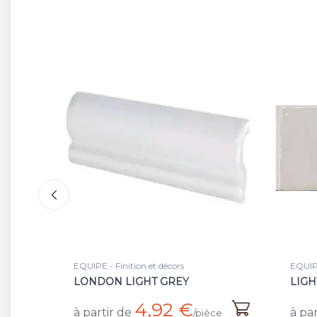
EQUIPE - Faience
EQUIPE
LIGHT GREY
WHIT
29,70 €
à partir de
ce
/m²