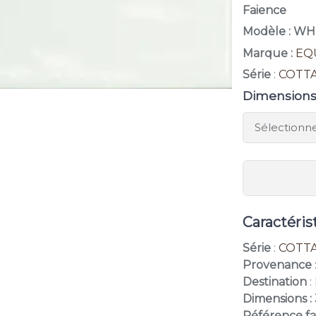
Faience
Modèle : WH
Marque :
EQ
Série
:
COTT
Dimension
Caractéris
Série
:
COTT
Provenance
Destination
:
Dimensions : 
Référence fa