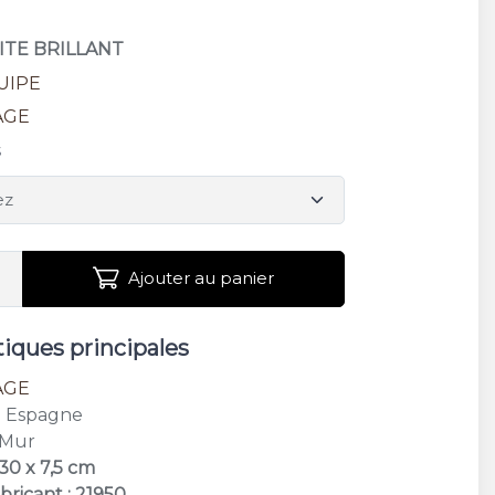
ITE BRILLANT
UIPE
AGE
s
Ajouter au panier
tiques principales
AGE
: Espagne
 Mur
30 x 7,5 cm
bricant : 21950