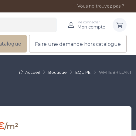
Vous ne trouvez pas ?
Me connecter
Mon compte
atalogue
Faire une demande hors catalogue
Accueil
Boutique
EQUIPE
WHITE BRILLANT
€
/m²