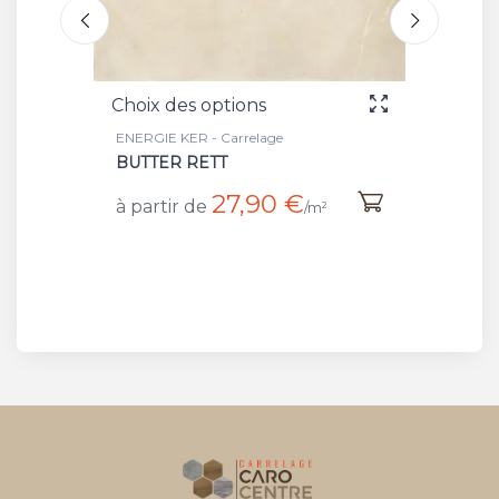
Choix des options
Choix 
ENERGIE KER - Carrelage
ENERGIE
BUTTER RETT
STORM
27,90 €
à partir de
à part
/m²