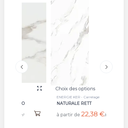
Choix des options
Choix 
ENERGIE KER - Carrelage
ENERGIE
NATURALE RETT
BATT 
22,38 €
à partir de
à part
/m²