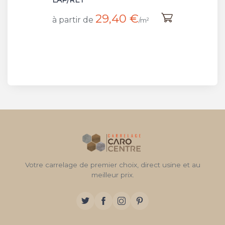
LAP/RET
29,40 €
à partir de
/m²
Votre carrelage de premier choix, direct usine et au
meilleur prix.