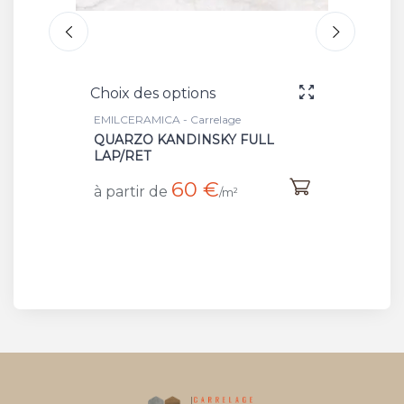
s
Choix des options
elage
EMILCERAMICA - Carrelage
KY FULL
STATUARIO MICHELANGELO
NAT/RET
€
/m²