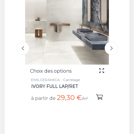
Choix des options
C
ge
EMILCERAMICA - Carrelage
E
T
IVORY SILKTECH/RET
 €
20,90 €
à partir de
/m²
/m²