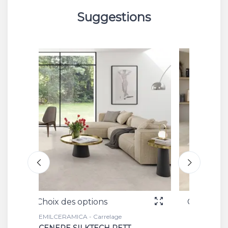
Suggestions
Choix des options
Choix
EMILCERAMICA - Carrelage
EMILCE
AVORIO SILKTECH RETT.
RIGA