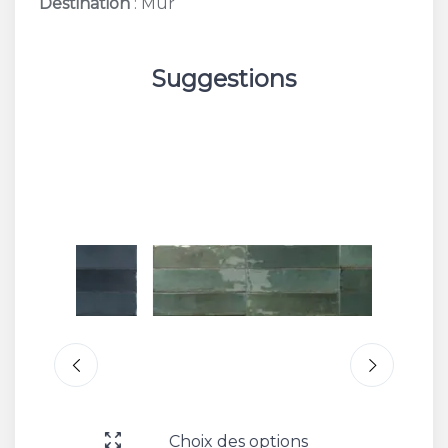
Destination
: Mur
Suggestions
Choix des options
Choix 