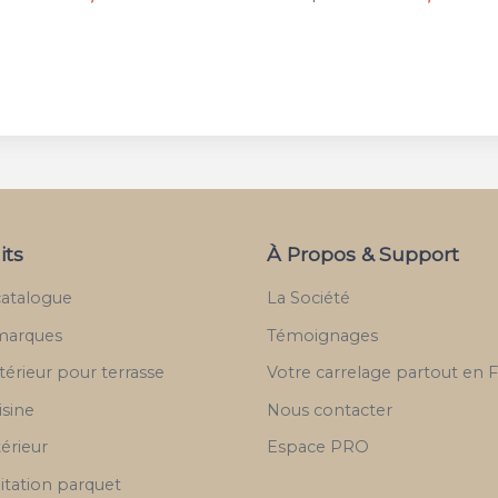
its
À Propos & Support
catalogue
La Société
marques
Témoignages
térieur pour terrasse
Votre carrelage partout en 
isine
Nous contacter
térieur
Espace PRO
itation parquet