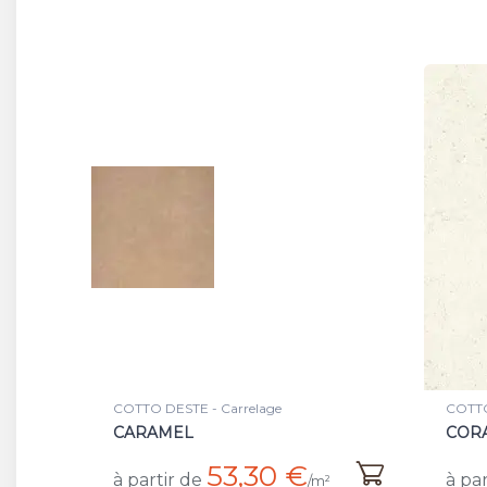
COTTO DESTE - Carrelage
COTTO
CARAMEL
CORA
53,30 €
à partir de
à par
/m²