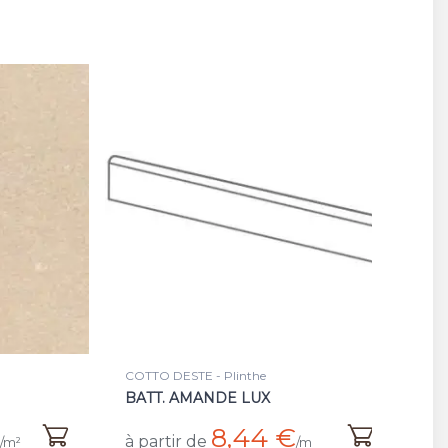
COTTO DESTE - Plinthe
BATT. AMANDE LUX
8,44 €
à partir de
/m²
/m