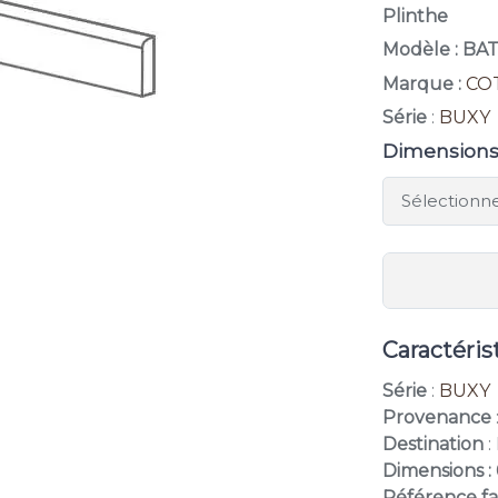
Plinthe
Modèle : BA
Marque :
CO
Série
:
BUXY
Dimension
Caractéris
Série
:
BUXY
Provenance
Destination
:
Dimensions : 
Référence f