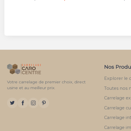
Nos Produ
Explorer le 
Votre carrelage de premier choix, direct
usine et au meilleur prix.
Toutes nos 
Carrelage ex
Carrelage cu
Carrelage in
Carrelage im