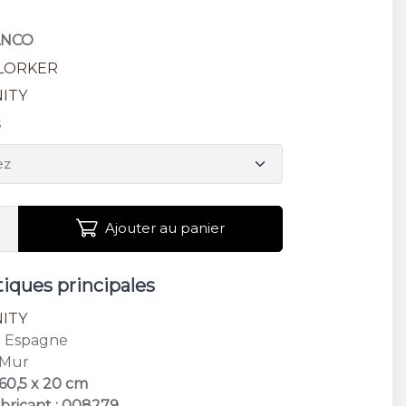
ANCO
LORKER
ITY
s
Ajouter au panier
tiques principales
ITY
: Espagne
 Mur
 60,5 x 20 cm
bricant : 008279