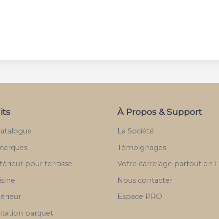
its
À Propos & Support
catalogue
La Société
marques
Témoignages
térieur pour terrasse
Votre carrelage partout en 
isine
Nous contacter
térieur
Espace PRO
itation parquet