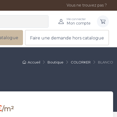
Vous ne trouvez pas ?
Me connecter
Mon compte
atalogue
Faire une demande hors catalogue
Accueil
Boutique
COLORKER
BLANCO
€
/m²