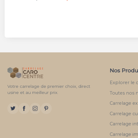
Nos Produ
Explorer le 
Votre carrelage de premier choix, direct
usine et au meilleur prix.
Toutes nos 
Carrelage ex
Carrelage cu
Carrelage in
Carrelage im