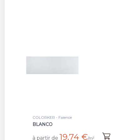
COLORKER - Faience
BLANCO
19,74 €
à partir de
/m²