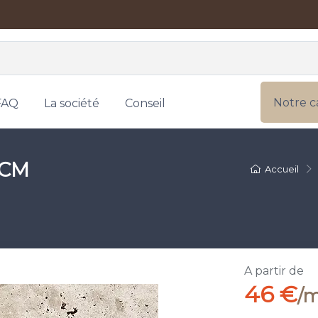
Notre c
FAQ
La société
Conseil
2CM
Accueil
A partir de
46 €
/