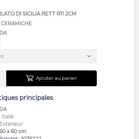
RLATO DI SICILIA RETT R11 2CM
R CERAMICHE
LDA
s
Ajouter au panier
tiques principales
LDA
: Italie
 Exterieur
 60 x 60 cm
bricant : 1075222