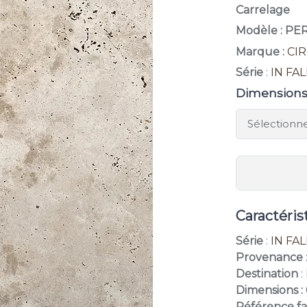
Carrelage
Modèle : PE
Marque :
CI
Série
:
IN FA
Dimension
Caractéris
Série
:
IN FA
Provenance
Destination
:
Dimensions :
Référence fa