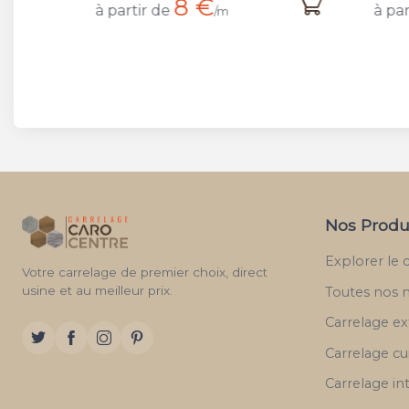
8 €
à partir de
à par
/m
Nos Produ
Explorer le 
Votre carrelage de premier choix, direct
usine et au meilleur prix.
Toutes nos 
Carrelage ex
Carrelage cu
Carrelage in