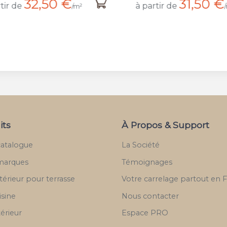
32,50 €
31,50 €
tir de
à partir de
/m²
its
À Propos & Support
catalogue
La Société
marques
Témoignages
térieur pour terrasse
Votre carrelage partout en 
isine
Nous contacter
térieur
Espace PRO