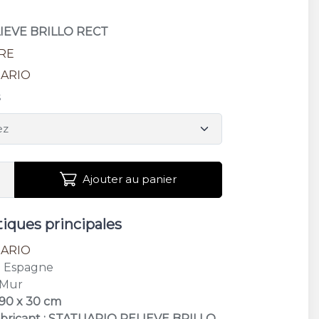
LIEVE BRILLO RECT
FRE
UARIO
s
Ajouter au panier
tiques principales
UARIO
: Espagne
 Mur
 90 x 30 cm
abricant : STATUARIO RELIEVE BRILLO