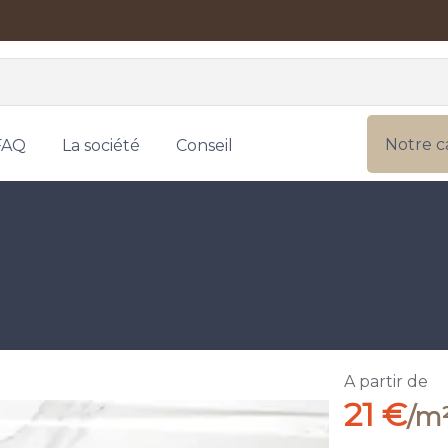
Notre c
FAQ
La société
Conseil
A partir de
21 €
/m