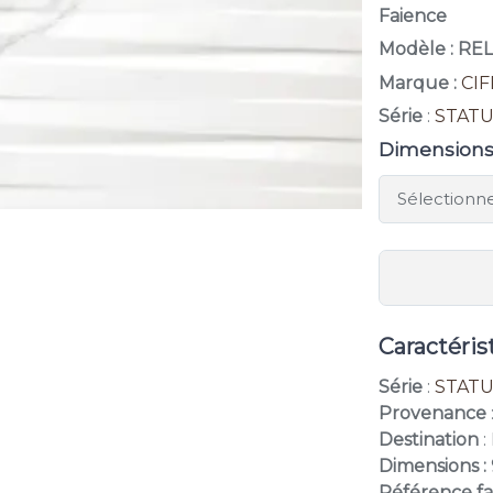
Faience
Modèle : RE
Marque :
CI
Série
:
STAT
Dimension
Caractéris
Série
:
STAT
Provenance
Destination
:
Dimensions :
Référence f