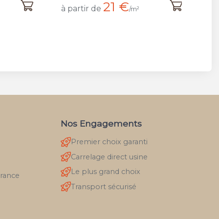
21 €
à partir de
/m²
Nos Engagements
Premier choix garanti
Carrelage direct usine
Le plus grand choix
France
Transport sécurisé