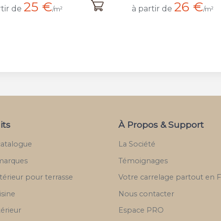
25 €
26 €
tir de
à partir de
/m²
/m²
its
À Propos & Support
catalogue
La Société
marques
Témoignages
térieur pour terrasse
Votre carrelage partout en 
isine
Nous contacter
térieur
Espace PRO