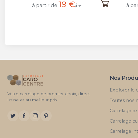
19 €
à partir de
à par
/m²
Nos Produ
Explorer le 
Votre carrelage de premier choix, direct
usine et au meilleur prix.
Toutes nos 
Carrelage ex
Carrelage cu
Carrelage in