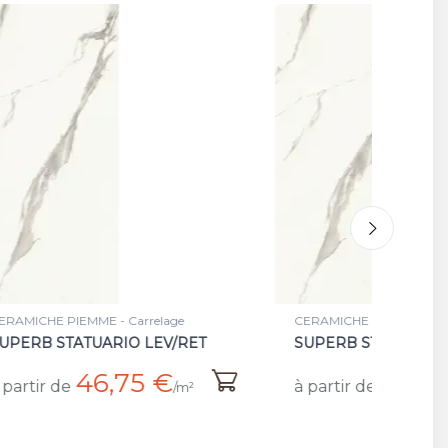
age
CERAMICHE PIEMME - Carrelage
CE
/RET
SUPERB STATUARIO NAT/RET
B
N
€
36,03 €
à partir de
/m²
/m²
à 