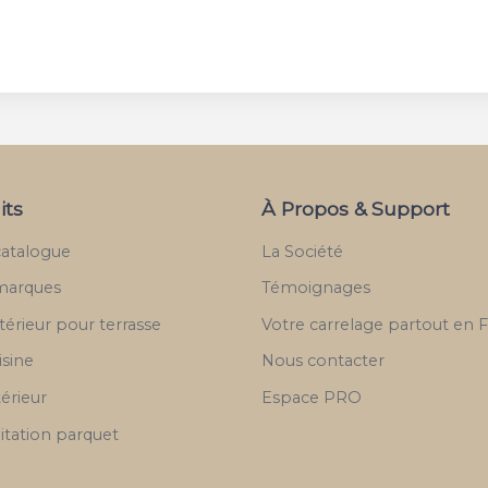
its
À Propos & Support
catalogue
La Société
marques
Témoignages
térieur pour terrasse
Votre carrelage partout en 
isine
Nous contacter
térieur
Espace PRO
itation parquet