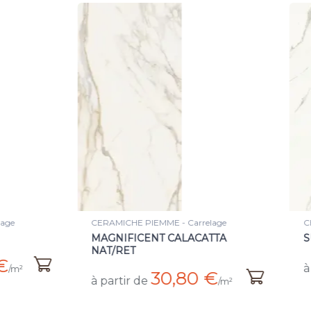
ICHE PIEMME - Carrelage
CERAMICHE PIEMME - Carrel
IFICENT CALACATTA
SUPERB STATUARIO LEV
RET
46,75 
à partir de
30,80 €
tir de
/m²