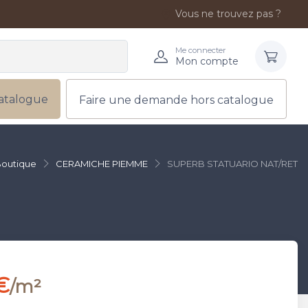
Vous ne trouvez pas ?
Me connecter
Mon compte
atalogue
Faire une demande hors catalogue
outique
CERAMICHE PIEMME
SUPERB STATUARIO NAT/RET
€
/m²