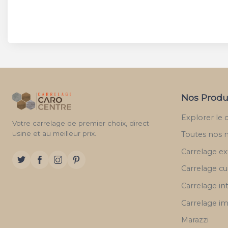
Nos Produ
Explorer le 
Votre carrelage de premier choix, direct
usine et au meilleur prix.
Toutes nos 
Carrelage ex
Carrelage cu
Carrelage in
Carrelage im
Marazzi