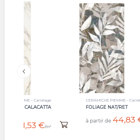
CERAMICHE PIEMME - Carrelage
CERAM
FOLIAGE NAT/RET
MAGN
NAT/
44,83 €
à partir de
/m²
à par