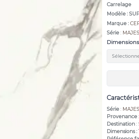
Carrelage
Modèle : S
Marque :
CE
Série
:
MAJES
Dimension
Caractéris
Série
:
MAJES
Provenance
Destination
:
Dimensions :
Référence fa