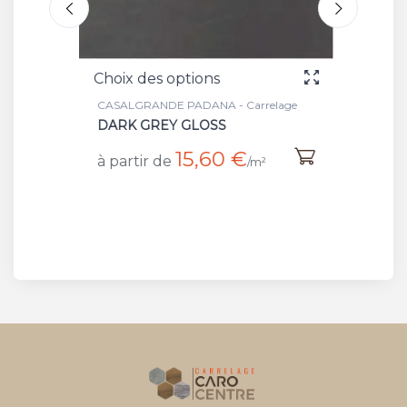
Choix des options
Choix 
lage
CASALGRANDE PADANA - Carrelage
CASALG
DARK GREY GLOSS
ARCH
15,60 €
à partir de
à part
/m²