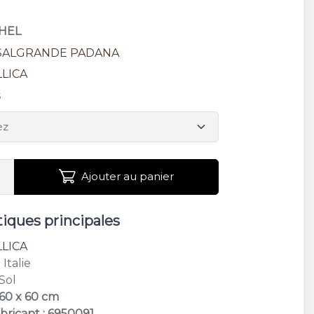
CHEL
SALGRANDE PADANA
LICA
s
Ajouter au panier
tiques principales
LICA
: Italie
 Sol
 60 x 60 cm
bricant : 6950091