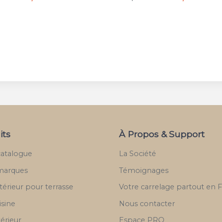
its
À Propos & Support
catalogue
La Société
marques
Témoignages
térieur pour terrasse
Votre carrelage partout en 
isine
Nous contacter
térieur
Espace PRO