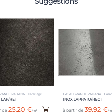
Suggestions
GRANDE PADANA - Carrelage
CASALGRANDE PADANA - Car
 LAPPATO/RECT
INOX LAPPATO 10.5MM
39,92 €
33,84 €
tir de
à partir de
/m²