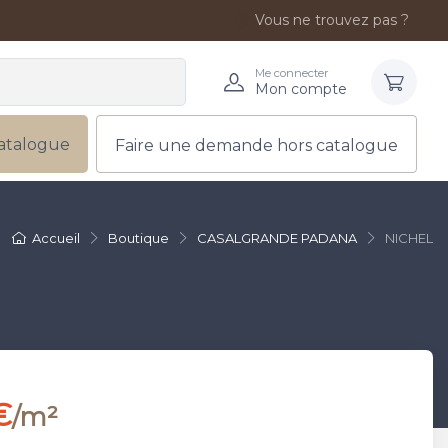
Vous ne trouvez pas ?
Me connecter
Mon compte
atalogue
Faire une demande hors catalogue
Accueil
Boutique
CASALGRANDE PADANA
NICHEL
€
/m²