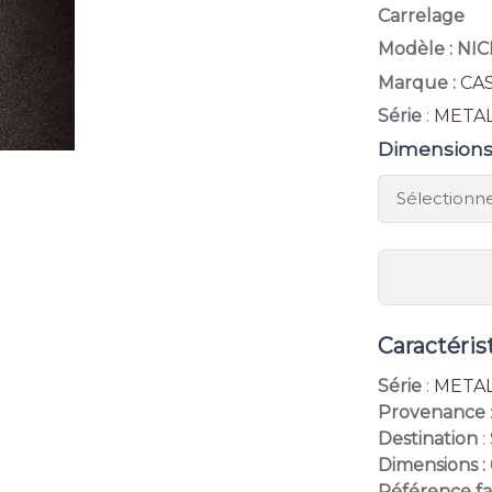
Carrelage
Modèle : NI
Marque :
CA
Série
:
METAL
Dimension
Caractéris
Série
:
METAL
Provenance
Destination
:
Dimensions :
Référence fa