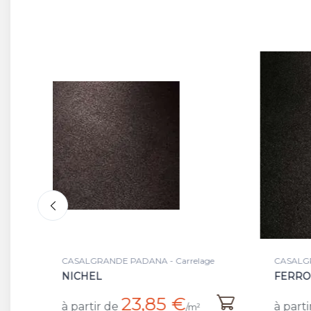
age
CASALGRANDE PADANA - Carrelage
CASAL
FERRO LAP/RET
INOX
25,20 €
à partir de
à par
/m²