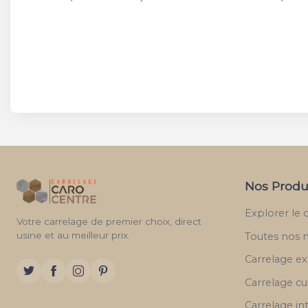
Nos Produ
Explorer le 
Votre carrelage de premier choix, direct
usine et au meilleur prix.
Toutes nos 
Carrelage ex
Carrelage cu
Carrelage in