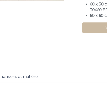
60 x 30 
30X60 E
60 x 60 
mensions et matière