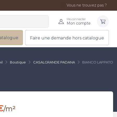
Vous ne trouvez pas ?
Me connecter
Mon compte
atalogue
Faire une demande hors catalogue
il
Boutique
CASALGRANDE PADANA
BIANCO LAPPATO
€
/m²