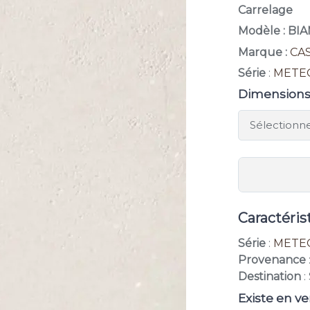
Carrelage
Modèle : B
Marque :
CA
Série
:
METE
Dimension
Caractéris
Série
:
METE
Provenance
Destination
:
Existe en ve