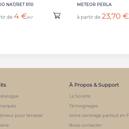
EOR PERLA
NERO LAPPATO
23,70 €
15,28 €
tir de
à partir de
/m²
its
À Propos & Support
catalogue
La Société
marques
Témoignages
térieur pour terrasse
Votre carrelage partout en 
isine
Nous contacter