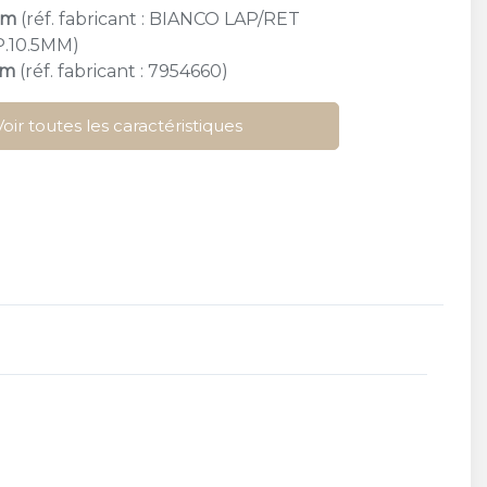
cm
(réf. fabricant : BIANCO LAP/RET
P.10.5MM)
cm
(réf. fabricant : 7954660)
Voir toutes les caractéristiques