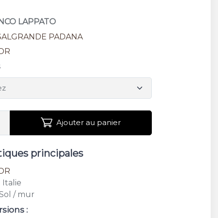
IANCO LAPPATO
SALGRANDE PADANA
OR
s
Ajouter au panier
tiques principales
OR
: Italie
 Sol / mur
rsions :