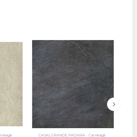
relage
CASALGRANDE PADANA - Carrelage
CA