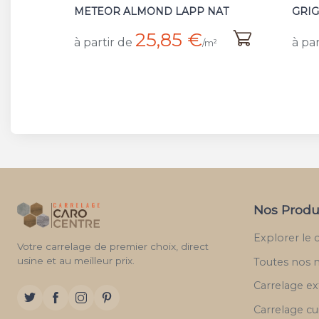
AT
GRIGIO NAT/RET R10
MET
4 €
à partir de
à par
/m²
Nos Produ
Explorer le 
Votre carrelage de premier choix, direct
usine et au meilleur prix.
Toutes nos 
Carrelage ex
Carrelage cu