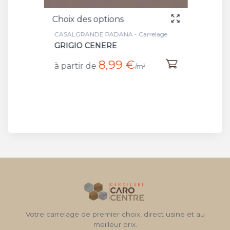
Choix des options
Choix 
lage
CASALGRANDE PADANA - Carrelage
CASALG
GRIGIO CENERE
BIANC
8,99 €
à partir de
à part
/m²
Votre carrelage de premier choix, direct usine et au
meilleur prix.