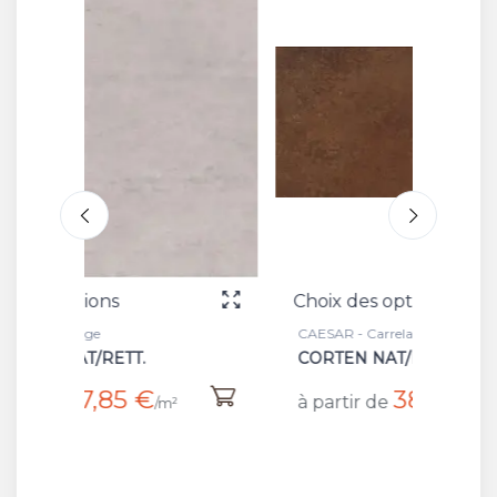
Choix des options
Choix 
CAESAR - Carrelage
CAESAR 
CORTEN NAT/RET
VITRO
38,80 €
à partir de
à part
/m²