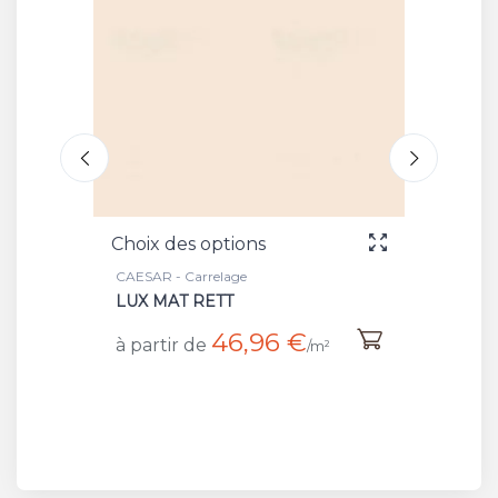
options
Choix des options
relage
CASTELVETRO CERAMICHE - Carrelage
ETT
GRIGIO RETT
46,96 €
48,50 €
à partir de
/m²
/m²